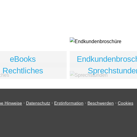
eBooks
Endkundenbrosc
Rechtliches
Sprechstunde
·
·
·
·
he Hinweise
Datenschutz
Erstinformation
Beschwerden
Cookies